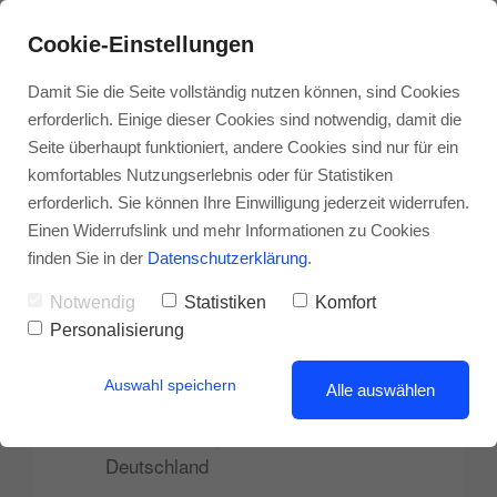
Cookie-Einstellungen
Damit Sie die Seite vollständig nutzen können, sind Cookies
erforderlich. Einige dieser Cookies sind notwendig, damit die
Seite überhaupt funktioniert, andere Cookies sind nur für ein
komfortables Nutzungserlebnis oder für Statistiken
erforderlich. Sie können Ihre Einwilligung jederzeit widerrufen.
Einen Widerrufslink und mehr Informationen zu Cookies
finden Sie in der
Datenschutzerklärung
.
Impressum
Notwendig
Statistiken
Komfort
Personalisierung
digital lokal | Benjamin Fritz
Auswahl speichern
Alle auswählen
Justinus-Kerner-Str. 22/1
72622 Nürtingen
Deutschland