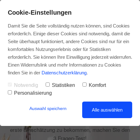
Cookie-Einstellungen
Damit Sie die Seite vollständig nutzen können, sind Cookies
erforderlich. Einige dieser Cookies sind notwendig, damit die
Seite überhaupt funktioniert, andere Cookies sind nur für ein
komfortables Nutzungserlebnis oder für Statistiken
erforderlich. Sie können Ihre Einwilligung jederzeit widerrufen.
BESSER MIT KONZEPT
Einen Widerrufslink und mehr Informationen zu Cookies
Beratung und
finden Sie in der
Datenschutzerklärung
.
Strategie
Notwendig
Statistiken
Komfort
Personalisierung
Auswahl speichern
Alle auswählen
Welches Online-Marketing passt zu mir? Was ist
wirklich relevant für mein Unternehmen? Um eine
erste Einschätzung zu bekommen, machen Sie den
3 Fragen-Test!