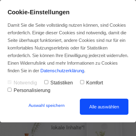
Cookie-Einstellungen
Damit Sie die Seite vollständig nutzen können, sind Cookies
erforderlich. Einige dieser Cookies sind notwendig, damit die
Seite überhaupt funktioniert, andere Cookies sind nur für ein
komfortables Nutzungserlebnis oder für Statistiken
erforderlich. Sie können Ihre Einwilligung jederzeit widerrufen.
NACHHALTIG MEHR KUNDEN ANLOCKEN
Einen Widerrufslink und mehr Informationen zu Cookies
Content Marketing
finden Sie in der
Datenschutzerklärung
.
Notwendig
Statistiken
Komfort
Personalisierung
Gerade lokale Unternehmen können von Content-
Marketing profitieren, da potenzielle Kunden nach
Auswahl speichern
Alle auswählen
lokalen Informationen suchen. Sichern Sie sich das
kostenlose eBook "Content-Marketing: 7 Ideen für
lokale Inhalte"!