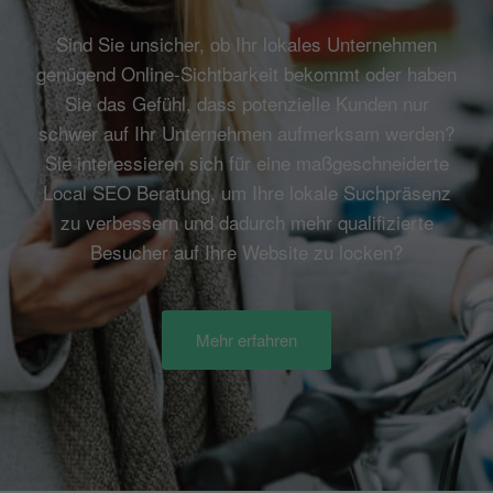
Sind Sie unsicher, ob Ihr lokales Unternehmen
genügend Online-Sichtbarkeit bekommt oder haben
Sie das Gefühl, dass potenzielle Kunden nur
schwer auf Ihr Unternehmen aufmerksam werden?
Sie interessieren sich für eine maßgeschneiderte
Local SEO Beratung, um Ihre lokale Suchpräsenz
zu verbessern und dadurch mehr qualifizierte
Besucher auf Ihre Website zu locken?
Mehr erfahren