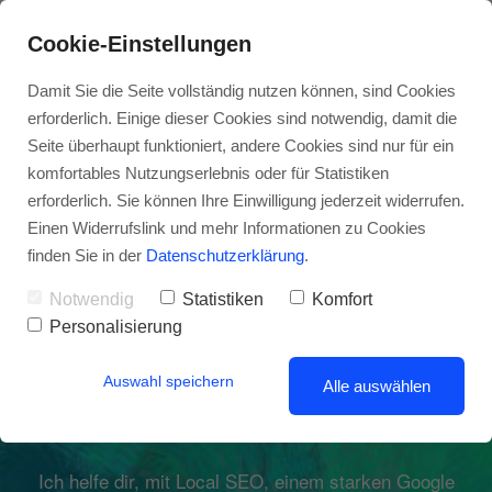
Cookie-Einstellungen
Damit Sie die Seite vollständig nutzen können, sind Cookies
erforderlich. Einige dieser Cookies sind notwendig, damit die
Seite überhaupt funktioniert, andere Cookies sind nur für ein
komfortables Nutzungserlebnis oder für Statistiken
erforderlich. Sie können Ihre Einwilligung jederzeit widerrufen.
MEHR SICHTBARKEIT IN DEINER REGION.
Einen Widerrufslink und mehr Informationen zu Cookies
MEHR ZEIT FÜRS WESENTLICHE.
finden Sie in der
Datenschutzerklärung
.
Lokales SEO & KI-
Notwendig
Statistiken
Komfort
Personalisierung
Lösungen, die
Auswahl speichern
wirklich wirken
Alle auswählen
Ich helfe dir, mit Local SEO, einem starken Google