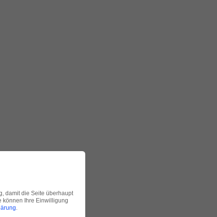
g, damit die Seite überhaupt
ie können Ihre Einwilligung
lärung
.