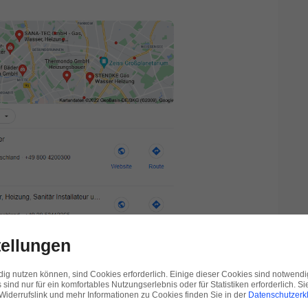
tellungen
ndig nutzen können, sind Cookies erforderlich. Einige dieser Cookies sind notwendi
 sind nur für ein komfortables Nutzungserlebnis oder für Statistiken erforderlich. S
 Widerrufslink und mehr Informationen zu Cookies finden Sie in der
Datenschutzerk