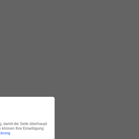
g, damit die Seite überhaupt
ie können Ihre Einwilligung
lärung
.