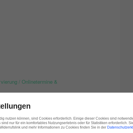
vierung / Onlinetermine &
tellungen
htlinien des Google Unternehmensprofils
ndig nutzen können, sind Cookies erforderlich. Einige dieser Cookies sind notwendi
rungen.
 sind nur für ein komfortables Nutzungserlebnis oder für Statistiken erforderlich. S
 Widerrufslink und mehr Informationen zu Cookies finden Sie in der
Datenschutzerk