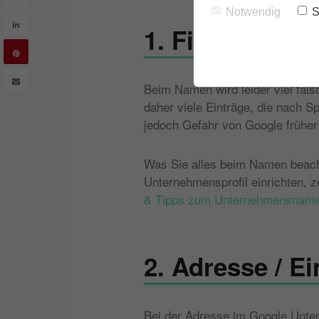
Notwendig
S
1. Firmenname
Beim Namen wird leider viel fals
daher viele Einträge, die nach 
jedoch Gefahr von Google früher
Was Sie alles beim Namen beacht
Unternehmensprofil einrichten, z
& Tipps zum Unternehmensnam
2. Adresse / E
Bei der Adresse im Google Unter