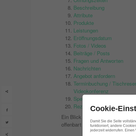
Beschreibung
Attribute
Produkte
Leistungen
Eröffnungsdatum
Fotos / Videos
Beiträge / Posts
Fragen und Antworten
Nachrichten
Angebot anfordern
Terminbuchung / Tischreser
Videokonferenz
Shares
Speisekarte
Rezensionen
Cookie-Eins
Ein Blick in die allgemeinen Ric
Damit Sie die Seite vollstä
offenbart viele wichtige Anforde
funktioniert, andere Cookies
jederzeit widerrufen. Einen