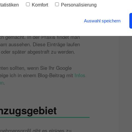
tatistiken
Komfort
Personalisierung
Auswahl speichern
ch gemacht. In der Praxis findet man
Spam aussehen. Diese Einträge laufen
 oder später abgestraft zu werden.
en sollten, wenn Sie Ihr Google
eige ich in einem Blog-Beitrag mit
Infos
en
.
inzugsgebiet
nehmensprofil gibt es einiges zu