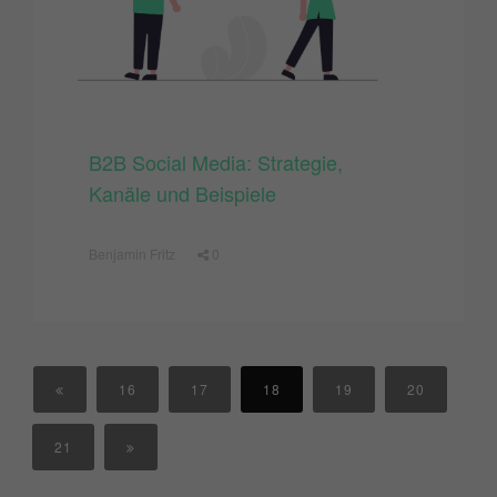
B2B Social Media: Strategie,
Kanäle und Beispiele
Benjamin Fritz
0
16
17
18
19
20
21