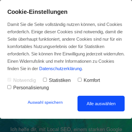
Cookie-Einstellungen
Damit Sie die Seite vollständig nutzen können, sind Cookies
erforderlich. Einige dieser Cookies sind notwendig, damit die
Seite überhaupt funktioniert, andere Cookies sind nur für ein
komfortables Nutzungserlebnis oder für Statistiken
erforderlich. Sie können Ihre Einwilligung jederzeit widerrufen.
MEHR SICHTBARKEIT IN DEINER REGION.
Einen Widerrufslink und mehr Informationen zu Cookies
MEHR ZEIT FÜRS WESENTLICHE.
finden Sie in der
Datenschutzerklärung
.
Lokales SEO & KI-
Notwendig
Statistiken
Komfort
Personalisierung
Lösungen, die
Auswahl speichern
wirklich wirken
Alle auswählen
Ich helfe dir, mit Local SEO, einem starken Google